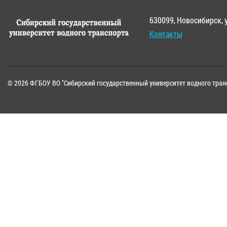
630099, Новосибирск, 
Контакты
© 2026 ФГБОУ ВО "Сибирский государственный университет водного тран