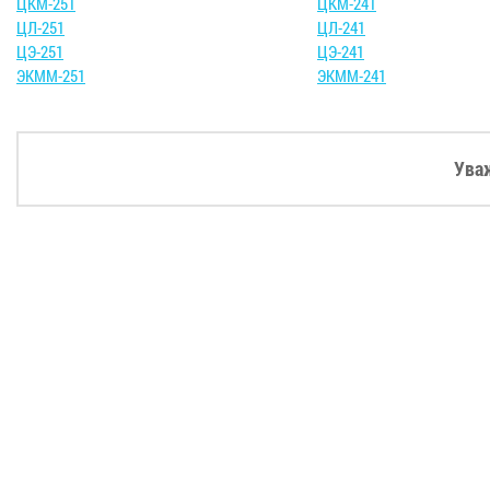
ЦКМ-251
ЦКМ-241
ЦЛ-251
ЦЛ-241
ЦЭ-251
ЦЭ-241
ЭКММ-251
ЭКММ-241
Ува