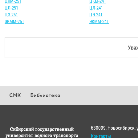
ЦКМ-251
ЦКМ-241
ЦЛ-251
ЦЛ-241
ЦЭ-251
ЦЭ-241
ЭКММ-251
ЭКММ-241
Ува
СМК
Библиотека
630099, Новосибирск, 
Контакты