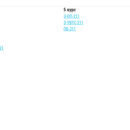
5 курс
З-ОП-211
З-УВТС-211
ПБ-211
21
1