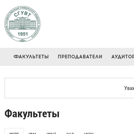
ФАКУЛЬТЕТЫ
ПРЕПОДАВАТЕЛИ
АУДИТО
Ува
Факультеты