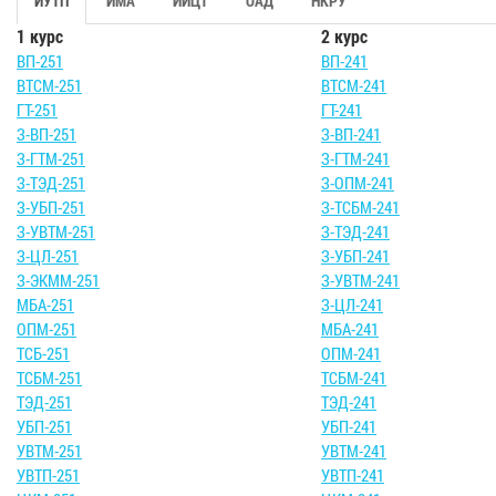
ИУТП
ИМА
ИИЦТ
ОАД
НКРУ
1 курс
2 курс
ВП-251
ВП-241
ВТСМ-251
ВТСМ-241
ГТ-251
ГТ-241
З-ВП-251
З-ВП-241
З-ГТМ-251
З-ГТМ-241
З-ТЭД-251
З-ОПМ-241
З-УБП-251
З-ТСБМ-241
З-УВТМ-251
З-ТЭД-241
З-ЦЛ-251
З-УБП-241
З-ЭКММ-251
З-УВТМ-241
МБА-251
З-ЦЛ-241
ОПМ-251
МБА-241
ТСБ-251
ОПМ-241
ТСБМ-251
ТСБМ-241
ТЭД-251
ТЭД-241
УБП-251
УБП-241
УВТМ-251
УВТМ-241
УВТП-251
УВТП-241