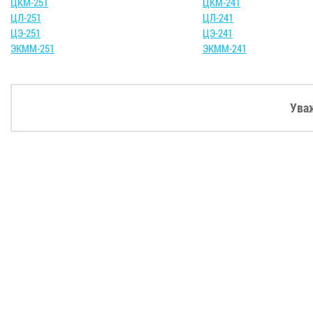
ЦКМ-251
ЦКМ-241
ЦЛ-251
ЦЛ-241
ЦЭ-251
ЦЭ-241
ЭКММ-251
ЭКММ-241
Ува