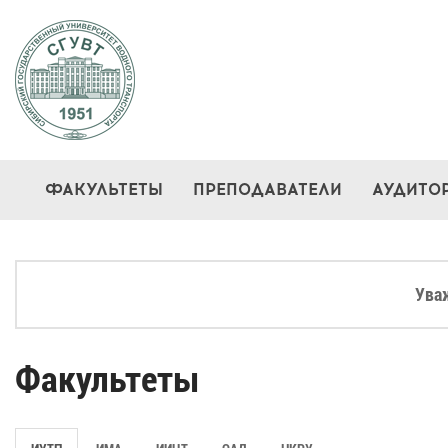
ФАКУЛЬТЕТЫ
ПРЕПОДАВАТЕЛИ
АУДИТО
Ува
Факультеты