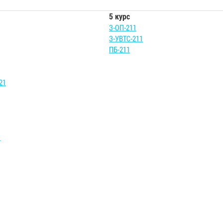
5 курс
З-ОП-211
З-УВТС-211
ПБ-211
21
1