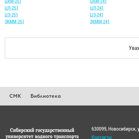
ЦКМ-251
ЦКМ-241
ЦЛ-251
ЦЛ-241
ЦЭ-251
ЦЭ-241
ЭКММ-251
ЭКММ-241
Ува
СМК
Библиотека
630099, Новосибирск, 
Контакты