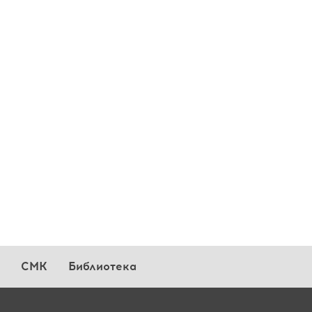
СМК
Библиотека