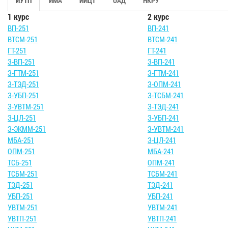
ИУТП
ИМА
ИИЦТ
ОАД
НКРУ
1 курс
2 курс
ВП-251
ВП-241
ВТСМ-251
ВТСМ-241
ГТ-251
ГТ-241
З-ВП-251
З-ВП-241
З-ГТМ-251
З-ГТМ-241
З-ТЭД-251
З-ОПМ-241
З-УБП-251
З-ТСБМ-241
З-УВТМ-251
З-ТЭД-241
З-ЦЛ-251
З-УБП-241
З-ЭКММ-251
З-УВТМ-241
МБА-251
З-ЦЛ-241
ОПМ-251
МБА-241
ТСБ-251
ОПМ-241
ТСБМ-251
ТСБМ-241
ТЭД-251
ТЭД-241
УБП-251
УБП-241
УВТМ-251
УВТМ-241
УВТП-251
УВТП-241