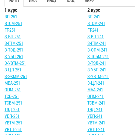
ИУТП
ИМА
ИИЦТ
ОАД
НКРУ
1 курс
2 курс
ВП-251
ВП-241
ВТСМ-251
ВТСМ-241
ГТ-251
ГТ-241
З-ВП-251
З-ВП-241
З-ГТМ-251
З-ГТМ-241
З-ТЭД-251
З-ОПМ-241
З-УБП-251
З-ТСБМ-241
З-УВТМ-251
З-ТЭД-241
З-ЦЛ-251
З-УБП-241
З-ЭКММ-251
З-УВТМ-241
МБА-251
З-ЦЛ-241
ОПМ-251
МБА-241
ТСБ-251
ОПМ-241
ТСБМ-251
ТСБМ-241
ТЭД-251
ТЭД-241
УБП-251
УБП-241
УВТМ-251
УВТМ-241
УВТП-251
УВТП-241