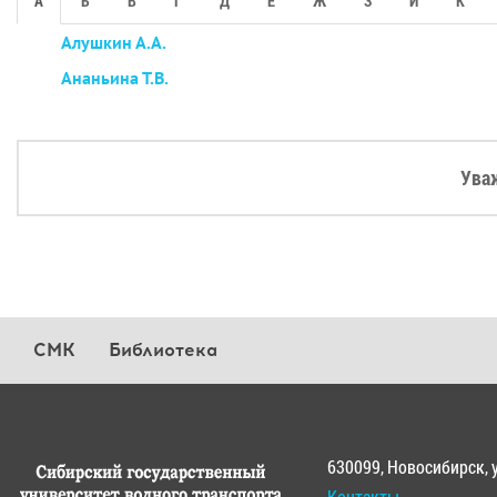
А
Б
В
Г
Д
Е
Ж
З
И
К
Алушкин А.А.
Ананьина Т.В.
Ува
СМК
Библиотека
630099, Новосибирск, 
Контакты