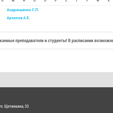
Л
М
Н
О
П
Р
С
Т
У
Ф
Х
Андрющенко С.П.
Архипов А.Е.
жаемые преподаватели и студенты! В расписании возможны
ул. Щетинкина, 33