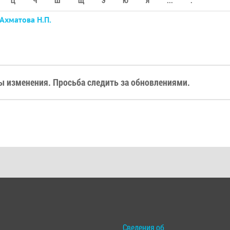
Ц
Ч
Ш
Щ
Э
Ю
Я
...
.
Ахматова Н.П.
 изменения. Просьба следить за обновлениями.
Сведения об